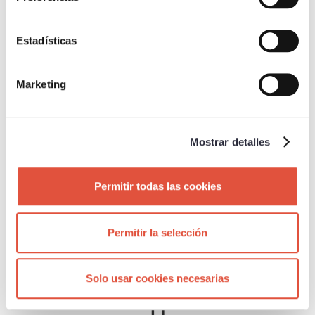
CALORÍAS
300 cal.
Estadísticas
Marketing
Mostrar detalles
BENEFICIOS
Permitir todas las cookies
Mejora de la amplitud articular y elongación de la
musculatura.
Permitir la selección
Solo usar cookies necesarias