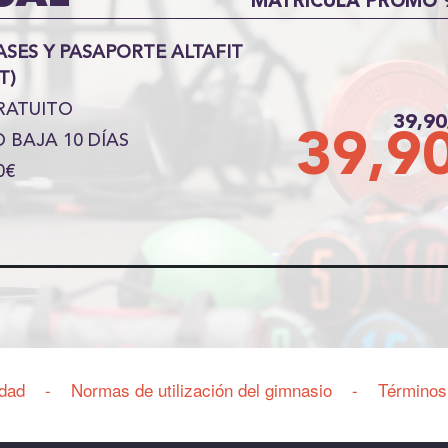
MATRÍCULA PROMO 9
ASES Y PASAPORTE ALTAFIT
T)
RATUITO
39,9
39,9
O BAJA 10 DÍAS
0€
idad
-
Normas de utilización del gimnasio
-
Términos