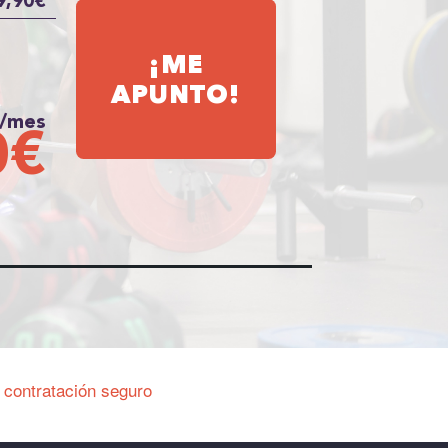
,90€
¡ME
APUNTO!
0/mes
0€
 contratación seguro