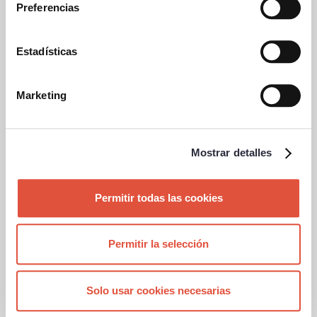
Preferencias
No tiene coste adicional.
Es obligatorio acceder a los
clubes con el dispositivo
Estadísticas
(tarjeta, llavero, pulsera…), en
caso contrario se deberá
adquirir uno nuevo en el club
Marketing
de destino.
Es necesario realizar el pago en el club con
Mostrar detalles
mayor uso, debiendo solicitar un traslado si
cambian sus circunstancias y el club de
origen.
Permitir todas las cookies
El servicio puede estar regulado según las
normas de cada Club. Solicita información
Permitir la selección
en tu club de origen.
El club de destino podrá negar el acceso si
Solo usar cookies necesarias
ha habido algún tipo de incumplimiento de
normativa o mal comportamiento en