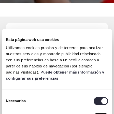
UTILIZA TODOS
Esta página web usa cookies
Utilizamos cookies propias y de terceros para analizar
NUESTROS
nuestros servicios y mostrarle publicidad relacionada
CLUBS
con sus preferencias en base a un perfil elaborado a
partir de sus hábitos de navegación (por ejemplo,
SIN COSTE
páginas visitadas).
Puede obtener más información y
configurar sus preferencias
ADICIONAL
Selección
Es necesario ser un cliente
Necesarias
de
activo y estar al corriente de
consentimiento
pago.