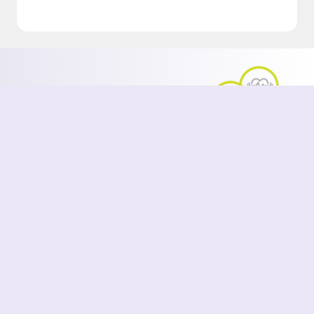
Altafit forma parte de la
Fundación España Activa
. Para
saber más pulsa
aquí.
PASAPORTE
PREGUNTAS FRECUENTES
AVISO LEGAL