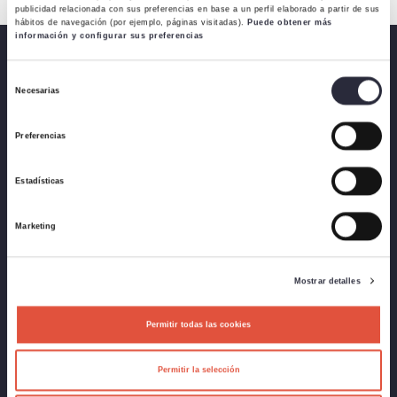
publicidad relacionada con sus preferencias en base a un perfil elaborado a partir de sus
hábitos de navegación (por ejemplo, páginas visitadas).
Puede obtener más
información y configurar sus preferencias
GUÍA DE
Selección
ACTIVIDADES
Necesarias
de
DIRIGIDAS
consentimiento
Preferencias
HORARIO DE APERTURA DEL CLUB
Estadísticas
Lunes a viernes : 7:00 a 22:30
Sábado : de julio a septiembre de 10:00 a 15:00
Domingo : 10:00 a 15:00
Marketing
Festivos : Cerrados
Mostrar detalles
Permitir todas las cookies
Permitir la selección