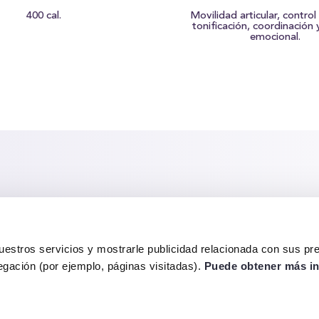
400 cal.
Movilidad articular, control
tonificación, coordinación 
emocional.
aña Activa
. Para saber más pulsa
aquí.
uestros servicios y mostrarle publicidad relacionada con sus pr
vegación (por ejemplo, páginas visitadas).
Puede obtener más i