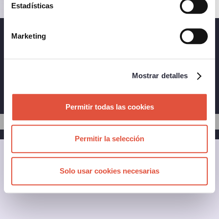
saber más pulsa
aquí.
Estadísticas
Marketing
PASAPORTE
PREGUNTAS FRECUENTES
AVISO LEGAL
POLÍTICA DE PRIVACIDAD
Mostrar detalles
POLÍTICA DE COOKIES
SOSTENIBILIDAD
Permitir todas las cookies
Copyright © 2019. Todos los derechos reservados
Permitir la selección
Solo usar cookies necesarias